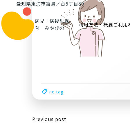
コ
愛知県東海市富貴ノ台5丁目89
ン
テ
病児・病後児保
利用方法・概要
ご利用
ン
育 みやびの
ツ
へ
ス
キ
ッ
プ
no tag
Post
Previous post