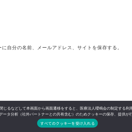
ーに自分の名前、メールアドレス、サイトを保存する。
閉じるなどして本画面から画面遷移をすると、医療法人嚶鳴会の制定する利
規約
Privacy Policy
特定商取引表記
採用
データ分析（社外パートナーとの共有含む）のためクッキーの保存、提供が
すべてのクッキーを受け入れる
© 2022 病児・病後児保育 みやびの. Produced by 医療法人嚶鳴会