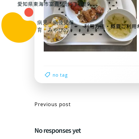
コ
愛知県東海市富貴ノ台5丁目89
ン
テ
病児・病後児保
利用方法・概要
ご利用
ン
育 みやびの
ツ
へ
ス
キ
ッ
プ
no tag
Post
Previous post
navigation
No responses yet