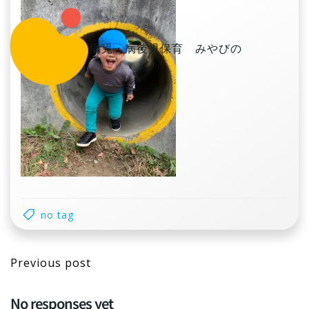
コ
ン
テ
病児・病後児保育 みやびの
ン
ツ
へ
ス
キ
ッ
プ
no tag
Post
Previous post
navigation
No responses yet