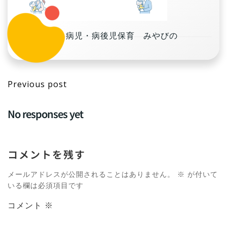
コ
ン
テ
病児・病後児保育 みやびの
ン
no tag
ツ
へ
Post
ス
Previous post
キ
navigation
ッ
No responses yet
プ
コメントを残す
メールアドレスが公開されることはありません。
※
が付いて
いる欄は必須項目です
コメント
※