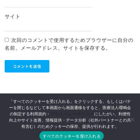
サイト
次回のコメントで使用するためブラウザーに自分の
名前、メールアドレス、サイトを保存する。
「すべてのクッキーを受け入れる」をクリックする、もしくはバナ
ーを閉じるなどして本画面から画面遷移をすると、医療法人嚶鳴会
利用規約
Privacy Policy
プライバシーポリシー
の制定する利用規約・
にしたがい、利便性
向上やサイト改善、情報提供・データ分析（社外パートナーとの共
特定商取引表記
採用情報
有含む）のためクッキーの保存、提供が行われます。
すべてのクッキーを受け入れる
© 2022 病児・病後児保育 みやびの. Produced by 医療法人嚶鳴会