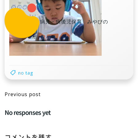
コ
ン
テ
病児・病後児保育 みやびの
ン
ツ
へ
ス
キ
ッ
プ
no tag
Post
Previous post
navigation
No responses yet
コメントを残す