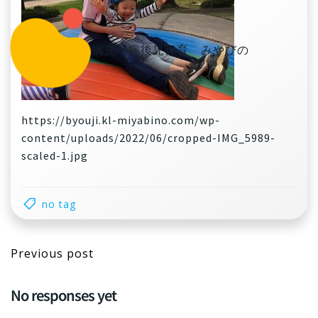
コ
ン
テ
病児・病後児保育 みやびの
ン
ツ
へ
ス
https://byouji.kl-miyabino.com/wp-
キ
content/uploads/2022/06/cropped-IMG_5989-
ッ
scaled-1.jpg
プ
no tag
Post
Previous post
navigation
No responses yet