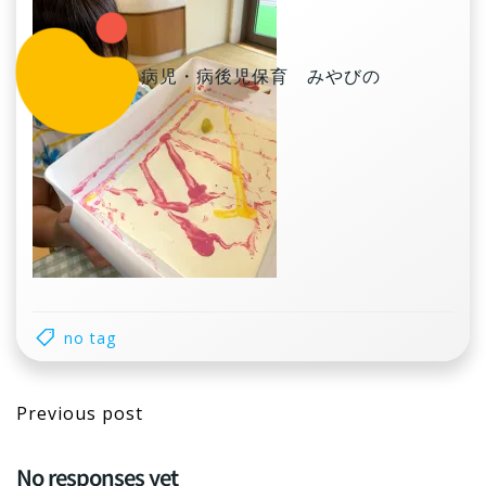
コ
ン
テ
病児・病後児保育 みやびの
ン
ツ
へ
ス
キ
ッ
プ
no tag
Post
Previous post
navigation
No responses yet