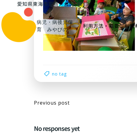
コ
愛知県東海市富貴ノ台5丁目89
ン
テ
病児・病後児保
利用方法・概要
ご利用
ン
育 みやびの
ツ
へ
ス
キ
ッ
プ
no tag
Post
Previous post
navigation
No responses yet