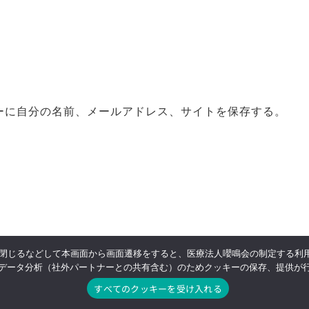
ーに自分の名前、メールアドレス、サイトを保存する。
閉じるなどして本画面から画面遷移をすると、医療法人嚶鳴会の制定する利
規約
Privacy Policy
特定商取引表記
採用
データ分析（社外パートナーとの共有含む）のためクッキーの保存、提供が
すべてのクッキーを受け入れる
© 2022 病児・病後児保育 みやびの. Produced by 医療法人嚶鳴会